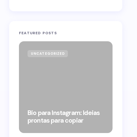
FEATURED POSTS
UNCATEGORIZED
GOVE
Forag
Bolso
Bio para Instagram: Ideias
suple
prontas para copiar
pelo