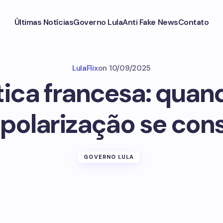
Últimas Notícias
Governo Lula
Anti Fake News
Contato
LulaFlix
on
10/09/2025
tica francesa: quan
ipolarização se con
GOVERNO LULA