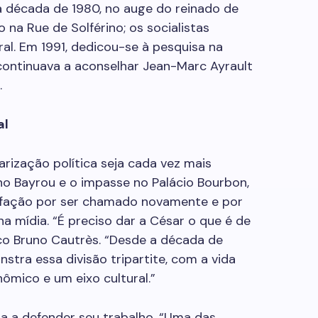
Na década de 1980, no auge do reinado de
o na Rue de Solférino; os socialistas
ral. Em 1991, dedicou-se à pesquisa na
continuava a aconselhar Jean-Marc Ayrault
.
al
rização política seja cada vez mais
o Bayrou e o impasse no Palácio Bourbon,
isfação por ser chamado novamente e por
na mídia. “É preciso dar a César o que é de
tico Bruno Cautrès. “Desde a década de
stra essa divisão tripartite, com a vida
ômico e um eixo cultural.”
nua a defender seu trabalho. “Uma das