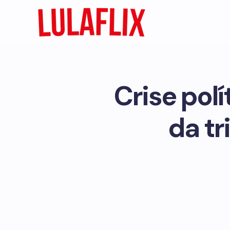
Crise polí
da tr