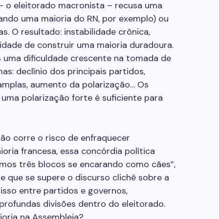
 – o eleitorado macronista – recusa uma
ando uma maioria do RN, por exemplo) ou
s. O resultado: instabilidade crônica,
cidade de construir uma maioria duradoura.
 uma dificuldade crescente na tomada de
s: declínio dos principais partidos,
amplas, aumento da polarização… Os
ma polarização forte é suficiente para
ção corre o risco de enfraquecer
ria francesa, essa concórdia política
Temos três blocos se encarando como cães”,
 que se supere o discurso clichê sobre a
sso entre partidos e governos,
profundas divisões dentro do eleitorado.
aioria na Assembleia?