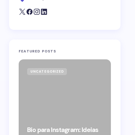
FEATURED POSTS
UNCATEGORIZED
GOVE
Forag
Bolso
Bio para Instagram: Ideias
suple