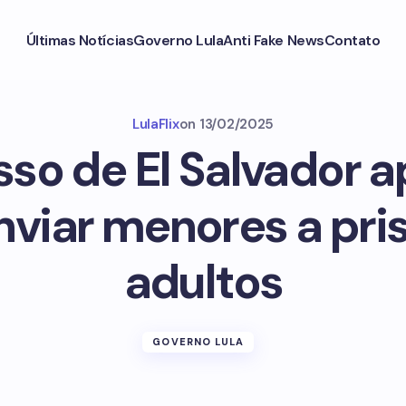
Últimas Notícias
Governo Lula
Anti Fake News
Contato
LulaFlix
on
13/02/2025
so de El Salvador ap
nviar menores a pri
adultos
GOVERNO LULA