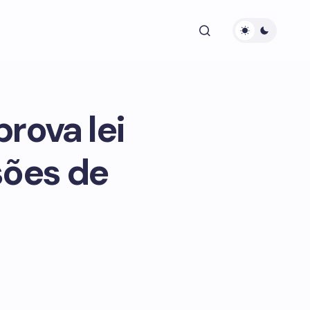
rova lei
sões de