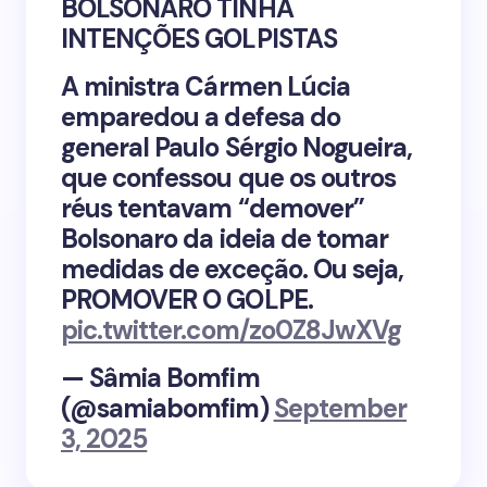
BOLSONARO TINHA
INTENÇÕES GOLPISTAS
A ministra Cármen Lúcia
emparedou a defesa do
general Paulo Sérgio Nogueira,
que confessou que os outros
réus tentavam “demover”
Bolsonaro da ideia de tomar
medidas de exceção. Ou seja,
PROMOVER O GOLPE.
pic.twitter.com/zo0Z8JwXVg
— Sâmia Bomfim
(@samiabomfim)
September
3, 2025