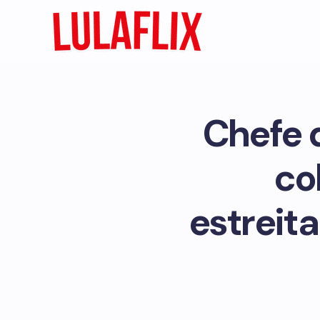
Chefe 
co
estreit