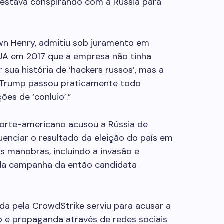
estava conspirando com a Rússia para
wn Henry, admitiu sob juramento em
A em 2017 que a empresa não tinha
 sua história de ‘hackers russos’, mas a
 e Trump passou praticamente todo
es de ‘conluio’.”
norte-americano acusou a Rússia de
enciar o resultado da eleição do país em
s manobras, incluindo a invasão e
 da campanha da então candidata
ada pela CrowdStrike serviu para acusar a
o e propaganda através de redes sociais