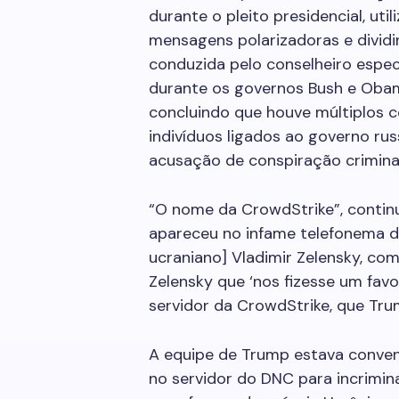
durante o pleito presidencial, uti
mensagens polarizadoras e dividi
conduzida pelo conselheiro especi
durante os governos Bush e Obama
concluindo que houve múltiplos 
indivíduos ligados ao governo r
acusação de conspiração crimina
“O nome da CrowdStrike”, conti
apareceu no infame telefonema d
ucraniano] Vladimir Zelensky, co
Zelensky que ‘nos fizesse um fav
servidor da CrowdStrike, que Tru
A equipe de Trump estava conven
no servidor do DNC para incrimi