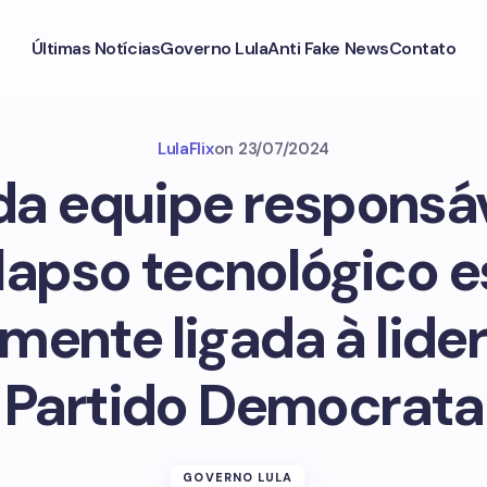
Últimas Notícias
Governo Lula
Anti Fake News
Contato
LulaFlix
on
23/07/2024
da equipe responsáv
lapso tecnológico e
amente ligada à lide
Partido Democrata
GOVERNO LULA