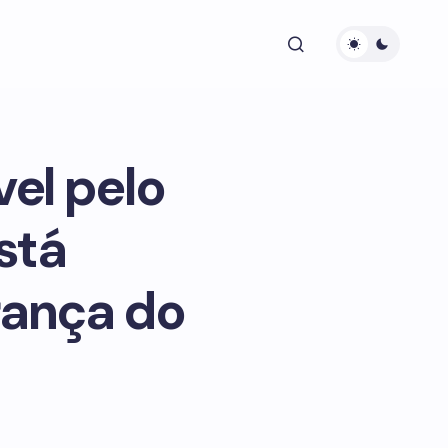
el pelo
stá
rança do