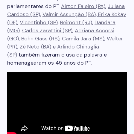
parlamentares do PT
Airton Faleiro (PA)
,
Juliana
Cardoso (SP)
,
Valmir Assunção (BA)
,
Erika Kokay
(DF)
,
Vicentinho (SP)
,
Reimont (RJ)
,
Dandara
(MG)
,
Carlos Zarattini (SP)
,
Adriana Accorsi
(GO)
,
Bohn Gass (RS)
,
Camila Jara (MS)
,
Welter
(PR)
,
Zé Neto (BA)
e
Arlindo Chinaglia
(SP)
também fizeram o usa da palavra e
homenagearam os 45 anos do PT.