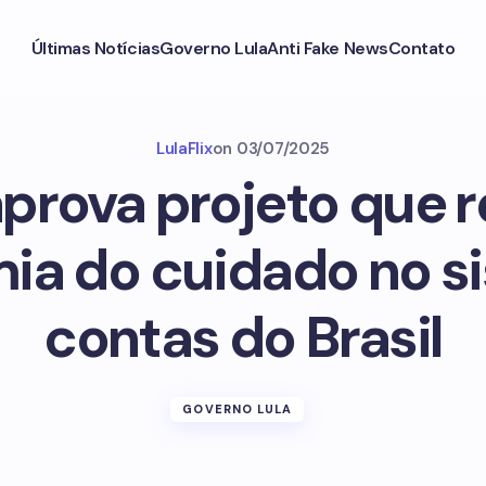
Últimas Notícias
Governo Lula
Anti Fake News
Contato
LulaFlix
on
03/07/2025
prova projeto que 
ia do cuidado no s
contas do Brasil
GOVERNO LULA