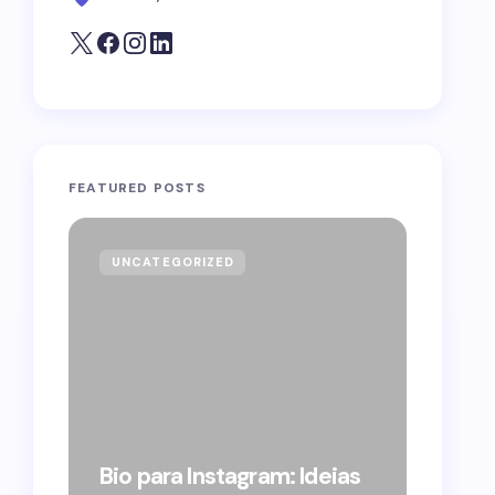
FEATURED POSTS
UNCATEGORIZED
GOVE
Forag
Bolso
Bio para Instagram: Ideias
suple