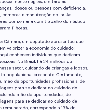
specialmente negras, em tarefas
anças, idosos ou pessoas com deficiência,
a, compras e manutenção do lar. As
horas por semana com trabalho doméstico
aram 11 horas.
da Câmara, um deputado apresentou que
em valorizar a economia do cuidado:
aqui conhecem indivíduos que dedicam
essoas. No Brasil, há 24 milhões de
sse setor, cuidando de crianças e idosos,
o populacional crescente. Certamente,
 mão de oportunidades profissionais, de
iagens para se dedicar ao cuidado de
incluindo mão de oportunidades, de
iagens para se dedicar ao cuidado de
o remunerado, corresponde a 13% do