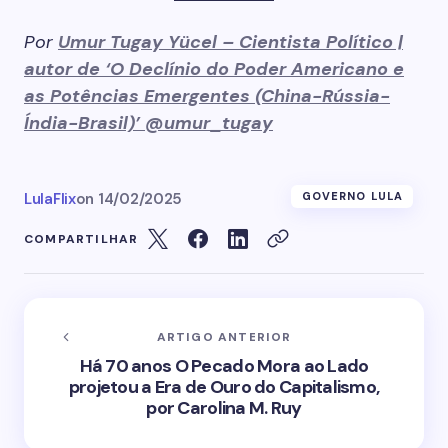
Por
Umur Tugay Yücel – Cientista Político |
autor de ‘O Declínio do Poder Americano e
as Potências Emergentes (China-Rússia-
Índia-Brasil)’ @umur_tugay
LulaFlix
on
14/02/2025
GOVERNO LULA
COMPARTILHAR
ARTIGO ANTERIOR
Há 70 anos O Pecado Mora ao Lado
projetou a Era de Ouro do Capitalismo,
por Carolina M. Ruy