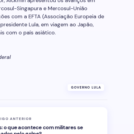
ior, Alckmin apresentou os avanços em
rcosul-Singapura e Mercosul-União
ções com a EFTA (Associação Europeia de
 presidente Lula, em viagem ao Japão,
s com o país asiático.
eral
GOVERNO LULA
IGO ANTERIOR
s: o que acontece com militares se
ados pelo golpe?