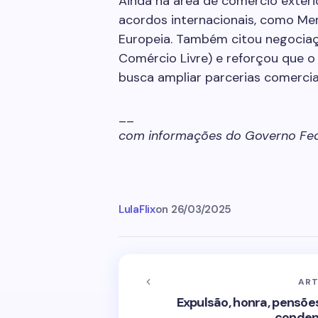
Ainda na área de comércio exter
acordos internacionais, como Me
Europeia. Também citou negocia
Comércio Livre) e reforçou que o
busca ampliar parcerias comerciai
__
com informações do Governo Fed
LulaFlix
on
26/03/2025
ART
Expulsão, honra, pensõe
conden