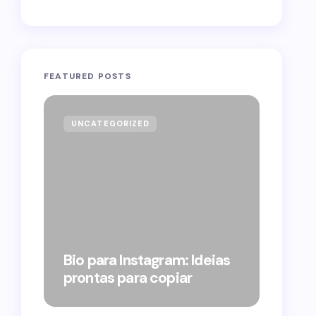
FEATURED POSTS
UNCATEGORIZED
GOVE
Forag
Bolso
Bio para Instagram: Ideias
suple
prontas para copiar
pelo