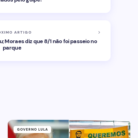
ÓXIMO ARTIGO
u; Moraes diz que 8/1 não foi passeio no
parque
GOVERNO LULA