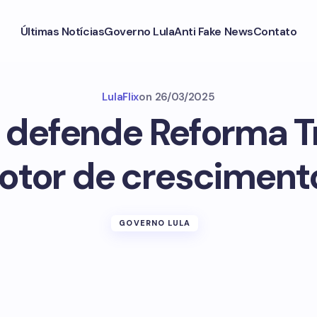
Últimas Notícias
Governo Lula
Anti Fake News
Contato
LulaFlix
on
26/03/2025
 defende Reforma Tr
tor de crescimento
GOVERNO LULA