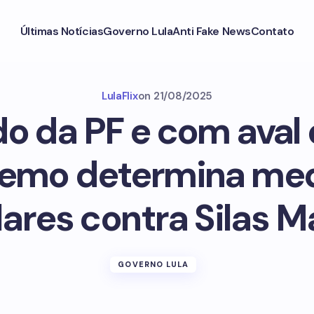
Últimas Notícias
Governo Lula
Anti Fake News
Contato
LulaFlix
on
21/08/2025
o da PF e com aval
emo determina me
ares contra Silas M
GOVERNO LULA