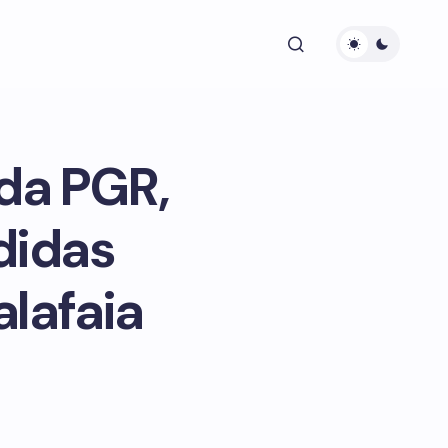
 da PGR,
didas
alafaia