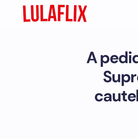
A pedid
Supr
cautel