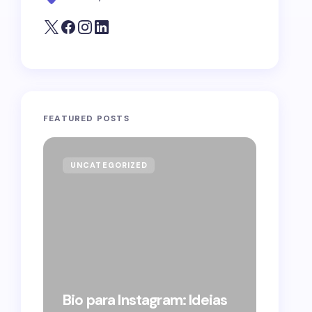
FEATURED POSTS
UNCATEGORIZED
GOVE
Forag
Bolso
Bio para Instagram: Ideias
suple