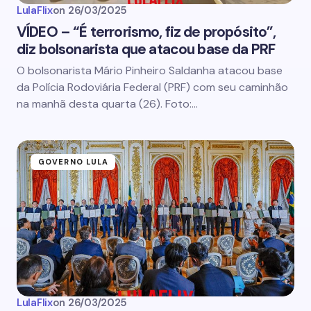
LulaFlix
on
26/03/2025
VÍDEO – “É terrorismo, fiz de propósito”,
diz bolsonarista que atacou base da PRF
O bolsonarista Mário Pinheiro Saldanha atacou base
da Polícia Rodoviária Federal (PRF) com seu caminhão
na manhã desta quarta (26). Foto:…
GOVERNO LULA
LulaFlix
on
26/03/2025