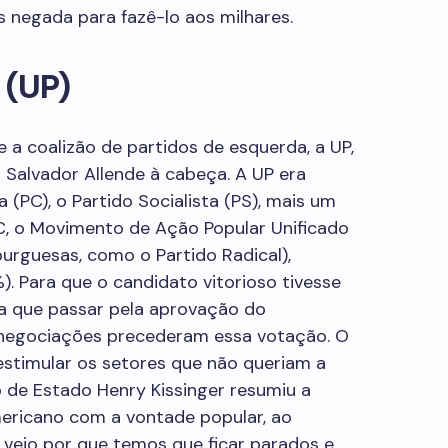
s negada para fazê-lo aos milhares.
 (UP)
e a coalizão de partidos de esquerda, a UP,
 Salvador Allende à cabeça. A UP era
(PC), o Partido Socialista (PS), mais um
C, o Movimento de Ação Popular Unificado
rguesas, como o Partido Radical),
). Para que o candidato vitorioso tivesse
ia que passar pela aprovação do
 negociações precederam essa votação. O
estimular os setores que não queriam a
o de Estado Henry Kissinger resumiu a
ericano com a vontade popular, ao
vejo por que temos que ficar parados e