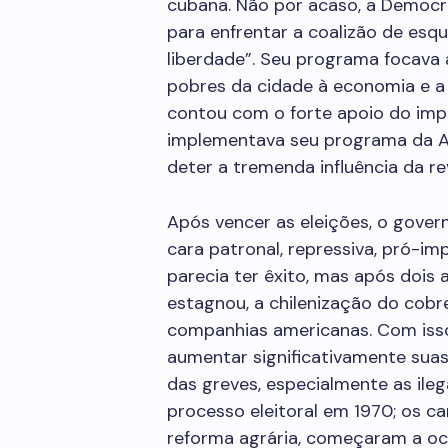
cubana. Não por acaso, a Democrac
para enfrentar a coalizão de es
liberdade”. Seu programa focava 
pobres da cidade à economia e a 
contou com o forte apoio do imp
implementava seu programa da Al
deter a tremenda influência da r
Após vencer as eleições, o gover
cara patronal, repressiva, pró-imp
parecia ter êxito, mas após dois a
estagnou, a chilenização do cob
companhias americanas. Com is
aumentar significativamente sua
das greves, especialmente as ileg
processo eleitoral em 1970; os 
reforma agrária, começaram a oc