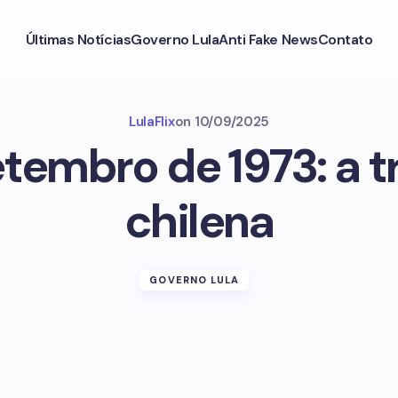
Últimas Notícias
Governo Lula
Anti Fake News
Contato
LulaFlix
on
10/09/2025
etembro de 1973: a 
chilena
GOVERNO LULA