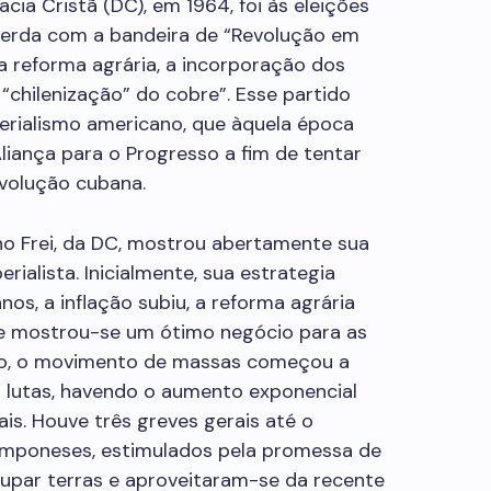
ia Cristã (DC), em 1964, foi às eleições
querda com a bandeira de “Revolução em
a reforma agrária, a incorporação dos
“chilenização” do cobre”. Esse partido
erialismo americano, que àquela época
iança para o Progresso a fim de tentar
evolução cubana.
no Frei, da DC, mostrou abertamente sua
erialista. Inicialmente, sua estrategia
nos, a inflação subiu, a reforma agrária
re mostrou-se um ótimo negócio para as
so, o movimento de massas começou a
s lutas, havendo o aumento exponencial
ais. Houve três greves gerais até o
camponeses, estimulados pela promessa de
upar terras e aproveitaram-se da recente