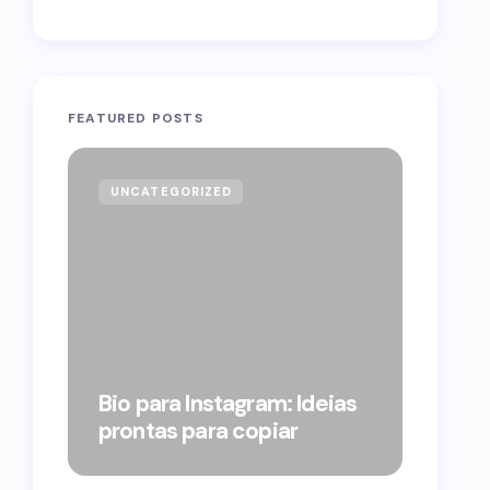
FEATURED POSTS
UNCATEGORIZED
GOVE
Forag
Bolso
Bio para Instagram: Ideias
suple
prontas para copiar
pelo