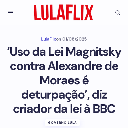
LulaFlix
on
01/08/2025
‘Uso da Lei Magnitsky
contra Alexandre de
Moraes é
deturpação’, diz
criador da lei à BBC
GOVERNO LULA