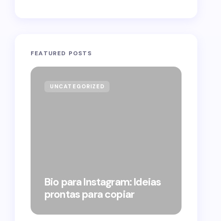
FEATURED POSTS
UNCATEGORIZED
GOVE
Forag
Bolso
Bio para Instagram: Ideias
suple
prontas para copiar
pelo