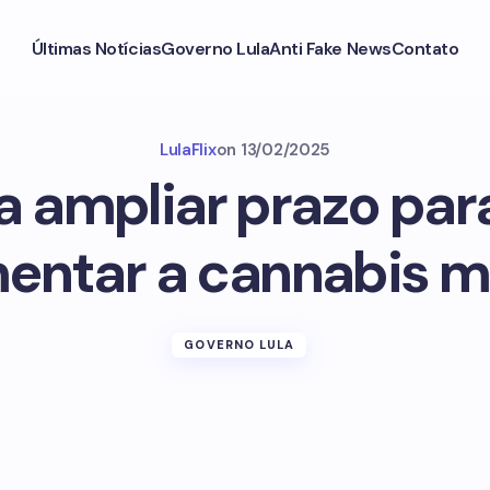
Últimas Notícias
Governo Lula
Anti Fake News
Contato
LulaFlix
on
13/02/2025
a ampliar prazo par
entar a cannabis m
GOVERNO LULA