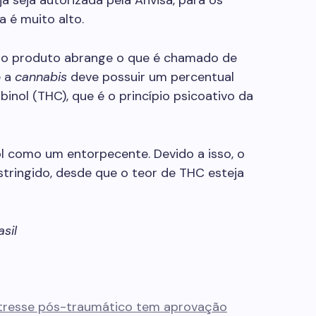
já seja autorizada pela Anvisa, para os
 é muito alto.
do produto abrange o que é chamado de
e a
cannabis
deve possuir um percentual
inol (THC), que é o princípio psicoativo da
l como um entorpecente. Devido a isso, o
stringido, desde que o teor de THC esteja
sil
tresse pós-traumático tem aprovação