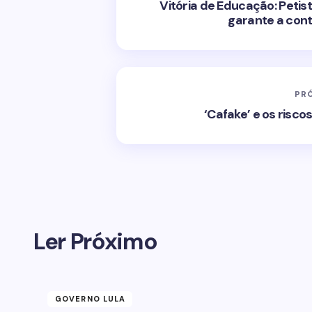
Vitória de Educação: Pet
garante a con
PR
‘Cafake’ e os risco
Ler Próximo
GOVERNO LULA