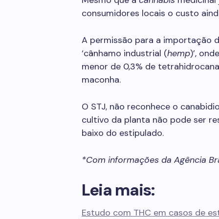
Mesmo que a
cannabis
medicinal 
consumidores locais o custo ainda
A permissão para a importação 
‘cânhamo industrial (
hemp
)’, ond
menor de 0,3% de tetrahidrocanab
maconha.
O STJ, não reconhece o canabidio
cultivo da planta não pode ser re
baixo do estipulado.
*Com informações da Agência Bra
Leia mais:
Estudo com THC em casos de es