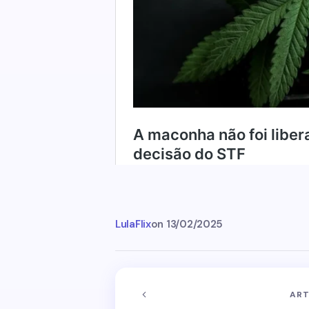
LulaFlix
on
13/02/2025
ART