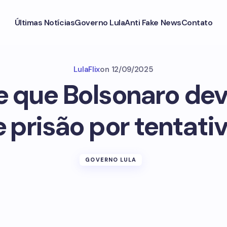
Últimas Notícias
Governo Lula
Anti Fake News
Contato
LulaFlix
on
12/09/2025
e que Bolsonaro de
 prisão por tentati
GOVERNO LULA