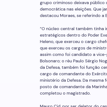
grupo criminoso deixava público 
democrática nas eleições. Que ja
destacou Moraes, se referindo a 
“O núcleo central também tinha 
estratégicos dentro do Poder Ex
Heleno, que exerceu o cargo chef
que exerceu os cargos de ministro
assim como foi candidato a vice-
Bolsonaro; o réu Paulo Sérgio Nog
da Defesa, também foi função cen
cargo de comandante do Exército 
ministério da Defesa. Da mesma fo
posto de comandante da Marinha 
completou o magistrado.
Mauro Cid, por ser delator do ca