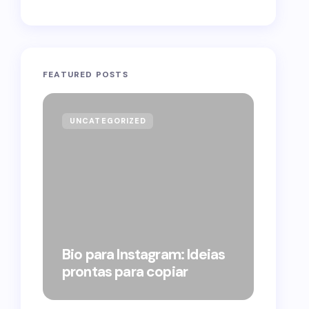
FEATURED POSTS
UNCATEGORIZED
GOVE
Forag
Bolso
Bio para Instagram: Ideias
suple
prontas para copiar
pelo