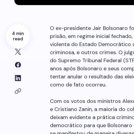
O ex-presidente Jair Bolsonaro f
4 min
prisão, em regime inicial fechado
read
violenta do Estado Democrático d
criminosa, e outros crimes. O jul
do Supremo Tribunal Federal (STF)
anos após Bolsonaro e seus comp
tentar anular o resultado das ele
como de fato ocorreu.
Com os votos dos ministros Alexa
e Cristiano Zanin, a maioria do 
deixam evidente a prática crimino
democrático para que Bolsonaro c
se manifestou de maneira diverge