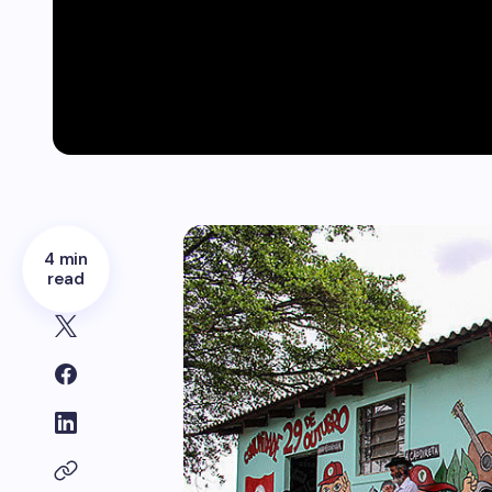
4 min
read