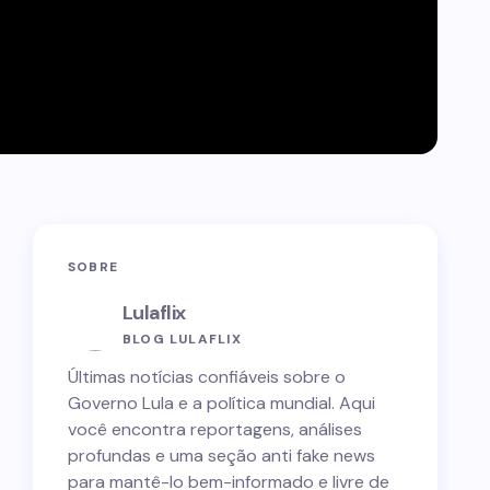
SOBRE
Lulaflix
BLOG LULAFLIX
Últimas notícias confiáveis sobre o
Governo Lula e a política mundial. Aqui
você encontra reportagens, análises
profundas e uma seção anti fake news
para mantê-lo bem-informado e livre de