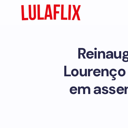
Reinaug
Lourenço 
em assen