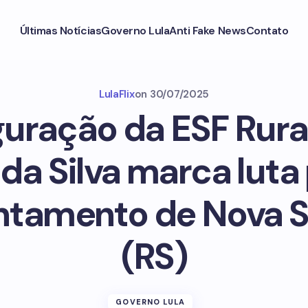
Últimas Notícias
Governo Lula
Anti Fake News
Contato
LulaFlix
on
30/07/2025
uração da ESF Rura
da Silva marca luta
tamento de Nova S
(RS)
GOVERNO LULA