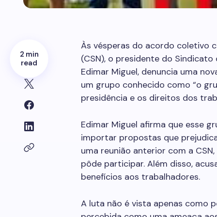
Às vésperas do acordo coletivo 
2 min
(CSN), o presidente do Sindicato
read
Edimar Miguel, denuncia uma nova
um grupo conhecido como “o grup
presidência e os direitos dos tra
Edimar Miguel afirma que esse gr
importar propostas que prejudic
uma reunião anterior com a CSN, n
pôde participar. Além disso, acu
benefícios aos trabalhadores.
A luta não é vista apenas como pe
percebida como uma ameaça aos d