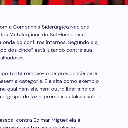
com a Companhia Siderúrgica Nacional
 dos Metalúrgicos do Sul Fluminense,
 onda de conflitos internos. Segundo ele,
o dos cinco” está lutando contra sua
balhadores.
upo tenta removê-lo da presidência para
assem a categoria. Ele cita como exemplo
a qual nem ele, nem outro líder sindical
sa o grupo de fazer promessas falsas sobre
ssoal contra Edimar Miguel; ela é
ireitos e interesses da classe