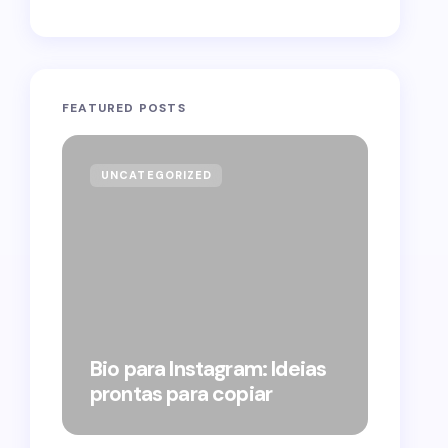
FEATURED POSTS
UNCATEGORIZED
GOVE
Forag
Bolso
Bio para Instagram: Ideias
suple
prontas para copiar
pelo