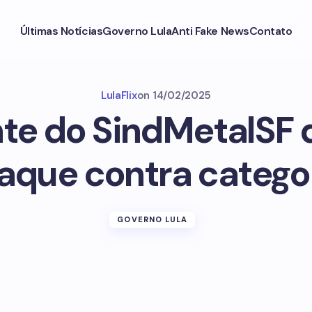
Últimas Notícias
Governo Lula
Anti Fake News
Contato
LulaFlix
on
14/02/2025
nte do SindMetalSF 
aque contra catego
GOVERNO LULA