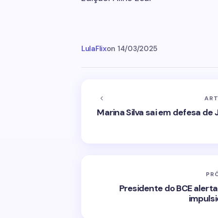
LulaFlix
on
14/03/2025
ART
Marina Silva sai em defesa de
PR
Presidente do BCE alert
impuls