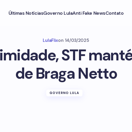
Últimas Notícias
Governo Lula
Anti Fake News
Contato
LulaFlix
on
14/03/2025
imidade, STF mant
de Braga Netto
GOVERNO LULA