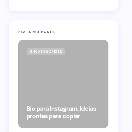
FEATURED POSTS
UNCATEGORIZED
GOVE
Forag
Bolso
Bio para Instagram: Ideias
suple
prontas para copiar
pelo