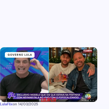
GOVERNO LULA
LulaFlix
on
14/03/2025