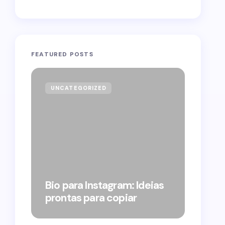
FEATURED POSTS
UNCATEGORIZED
GOVE
Forag
Bolso
Bio para Instagram: Ideias
suple
prontas para copiar
pelo