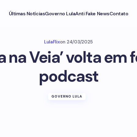
Últimas Notícias
Governo Lula
Anti Fake News
Contato
LulaFlix
on
24/03/2025
ca na Veia’ volta em
podcast
GOVERNO LULA