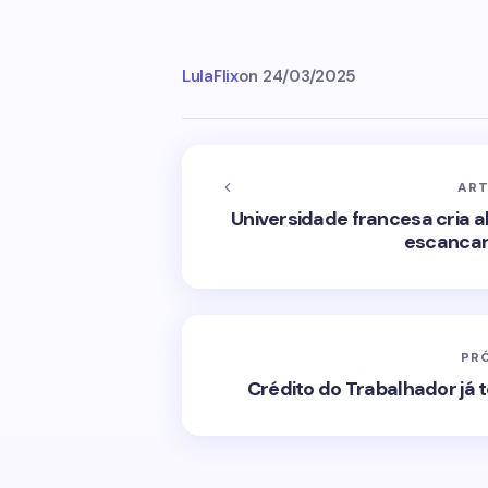
LulaFlix
on
24/03/2025
ART
Universidade francesa cria ab
escancar
PR
Crédito do Trabalhador já 