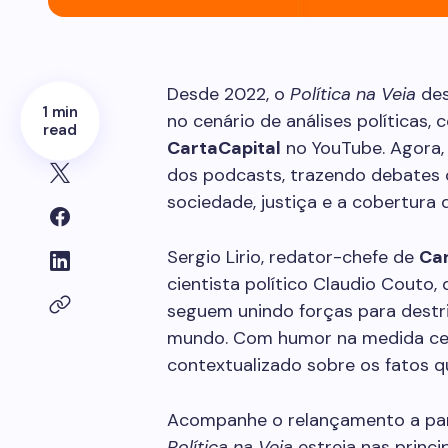
Desde 2022, o
Política na Veia
des
1 min
no cenário de análises políticas,
read
CartaCapital
no YouTube. Agora,
dos podcasts, trazendo debates c
sociedade, justiça e a cobertura
Sergio Lirio, redator-chefe de
Car
cientista político Claudio Couto,
seguem unindo forças para destrin
mundo. Com humor na medida certa
contextualizado sobre os fatos
Acompanhe o relançamento a part
Política na Veia
estreia nas princi