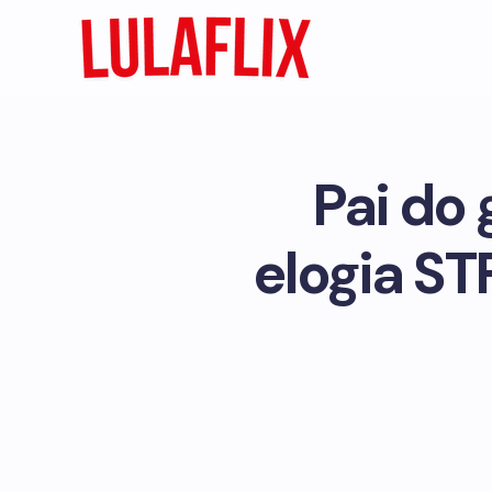
Pai do 
elogia ST