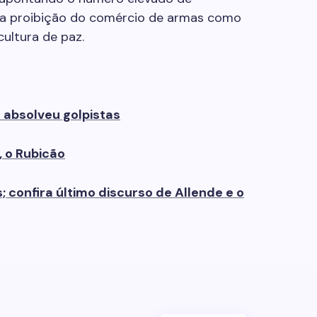
 a proibição do comércio de armas como
ultura de paz.
e absolveu golpistas
 o Rubicão
s; confira último discurso de Allende e o