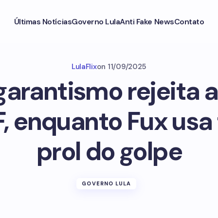
Últimas Notícias
Governo Lula
Anti Fake News
Contato
LulaFlix
on
11/09/2025
garantismo rejeita a
F, enquanto Fux usa
prol do golpe
GOVERNO LULA