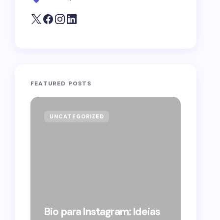
FEATURED POSTS
UNCATEGORIZED
GOVE
Forag
Bolso
Bio para Instagram: Ideias
suple