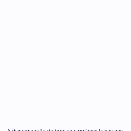
A disseminação de boatos e notícias falsas nas