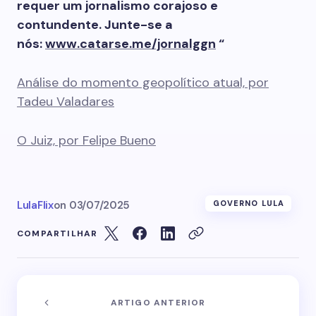
requer um jornalismo corajoso e
contundente. Junte-se a
nós:
www.catarse.me/jornalggn
“
Análise do momento geopolítico atual, por
Tadeu Valadares
O Juiz, por Felipe Bueno
LulaFlix
on
03/07/2025
GOVERNO LULA
COMPARTILHAR
ARTIGO ANTERIOR