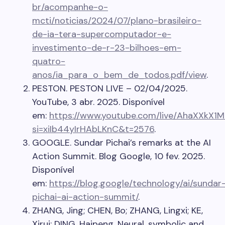
br/acompanhe-o-
mcti/noticias/2024/07/plano-brasileiro-
de-ia-tera-supercomputador-e-
investimento-de-r-23-bilhoes-em-
quatro-
anos/ia_para_o_bem_de_todos.pdf/view
.
PESTON. PESTON LIVE – 02/04/2025.
YouTube, 3 abr. 2025. Disponível
em:
https://www.youtube.com/live/AhaXXkX1
si=xiIb44yIrHAbLKnC&t=2576
.
GOOGLE. Sundar Pichai’s remarks at the AI
Action Summit. Blog Google, 10 fev. 2025.
Disponível
em:
https://blog.google/technology/ai/sundar
pichai-ai-action-summit/
.
ZHANG, Jing; CHEN, Bo; ZHANG, Lingxi; KE,
Xirui; DING, Haipeng. Neural, symbolic and