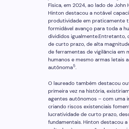
Física, em 2024, ao lado de John 
Hinton destacou a notável capa
produtividade em praticamente to
formidável avanço para toda a hu
divididos igualmente.Entretanto,
de curto prazo, de alta magnitude
de ferramentas de vigilância em m
humanos e mesmo armas letais a
5
autônoma
.
O laureado também destacou outro
primeira vez na história, existir
agentes autônomos – com uma in
criando riscos existenciais fome
lucratividade de curto prazo, d
fundamentais. Hinton destacou a