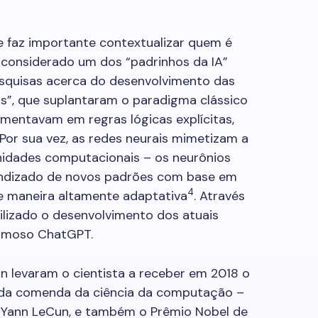
e faz importante contextualizar quem é
é considerado um dos “padrinhos da IA”
esquisas acerca do desenvolvimento das
is”, que suplantaram o paradigma clássico
amentavam em regras lógicas explícitas,
or sua vez, as redes neurais mimetizam a
unidades computacionais – os neurônios
aprendizado de novos padrões com base em
4
e maneira altamente adaptativa
. Através
bilizado o desenvolvimento dos atuais
famoso ChatGPT.
n levaram o cientista a receber em 2018 o
ida comenda da ciência da computação –
 Yann LeCun, e também o Prêmio Nobel de