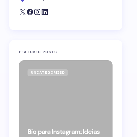
FEATURED POSTS
UNCATEGORIZED
GOVE
Forag
Bolso
Bio para Instagram: Ideias
suple