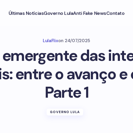
Últimas Notícias
Governo Lula
Anti Fake News
Contato
LulaFlix
on
24/07/2025
 emergente das inte
ais: entre o avanço e 
Parte 1
GOVERNO LULA