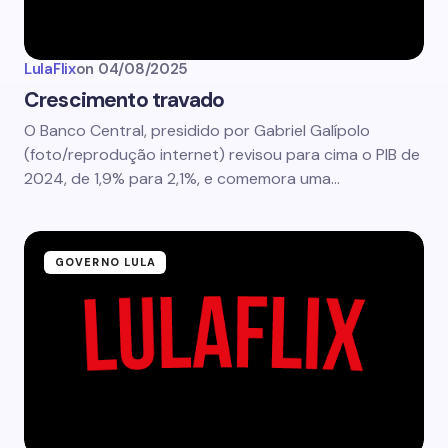
LulaFlix
on
04/08/2025
Crescimento travado
O Banco Central, presidido por Gabriel Galípolo
(foto/reprodução internet) revisou para cima o PIB de
2024, de 1,9% para 2,1%, e comemora uma…
GOVERNO LULA