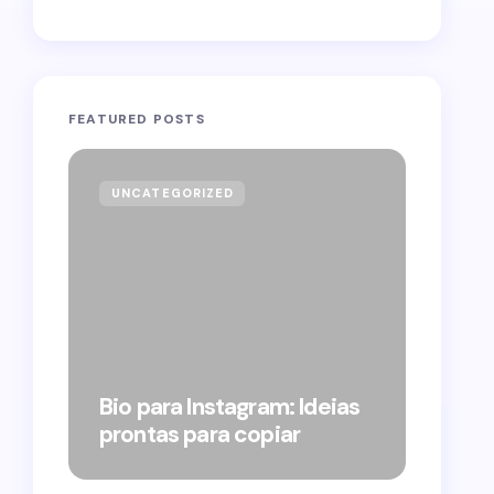
FEATURED POSTS
UNCATEGORIZED
GOVE
Forag
Bolso
Bio para Instagram: Ideias
suple
prontas para copiar
pelo