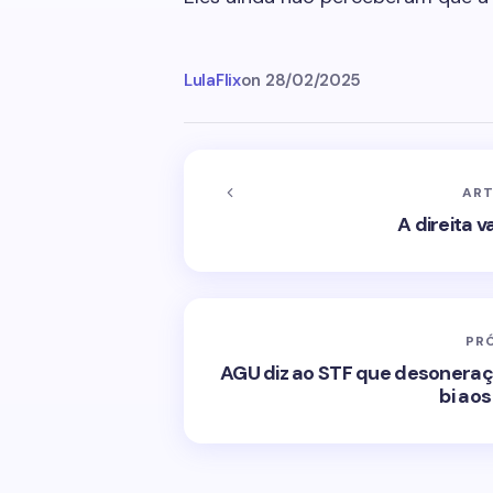
LulaFlix
on
28/02/2025
ART
A direita 
PR
AGU diz ao STF que desoneraçã
bi aos