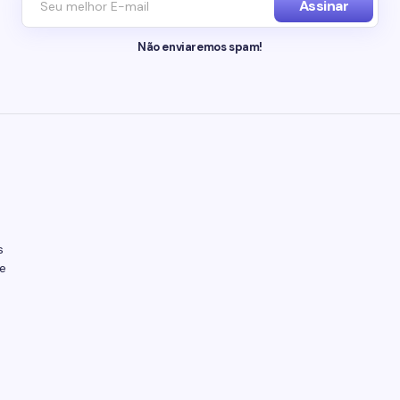
Assinar
Não enviaremos spam!
s
e