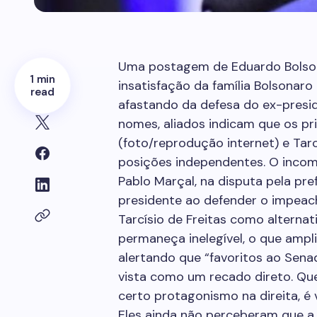
Uma postagem de Eduardo Bolsona
1 min
insatisfação da família Bolsonaro
read
afastando da defesa do ex-presi
nomes, aliados indicam que os pri
(foto/reprodução internet) e Tar
posições independentes. O incom
Pablo Marçal, na disputa pela pref
presidente ao defender o impeach
Tarcísio de Freitas como alternat
permaneça inelegível, o que ampl
alertando que “favoritos ao Senad
vista como um recado direto. Qu
certo protagonismo na direita, é
Eles ainda não perceberam que a 