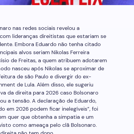
ro nas redes sociais revelou a
 com lideranças direitistas que estariam se
dente. Embora Eduardo não tenha citado
ncipais alvos seriam Nikolas Ferreira
císio de Freitas, a quem atribuem adotarem
odo nasceu após Nikolas se aproximar de
eitura de são Paulo e divergir do ex-
ment de Lula. Além disso, ele sugeriu
iva da direita para 2026 caso Bolsonaro
iou a tensão. A declaração de Eduardo,
o em 2026 podem ficar inelegíveis”, foi
em quer que obtenha a simpatia e um
 visto como ameaça pelo clã Bolsonaro.
direita não tem dono.