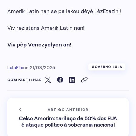
Amerik Latin nan se pa lakou dèyè LèzEtazini!
Viv rezistans Amerik Latin nan
!
Viv pèp Venezyelyen an!
LulaFlix
on
21/08/2025
GOVERNO LULA
COMPARTILHAR
ARTIGO ANTERIOR
Celso Amorim: tarifaço de 50% dos EUA
é ataque político à soberania nacional