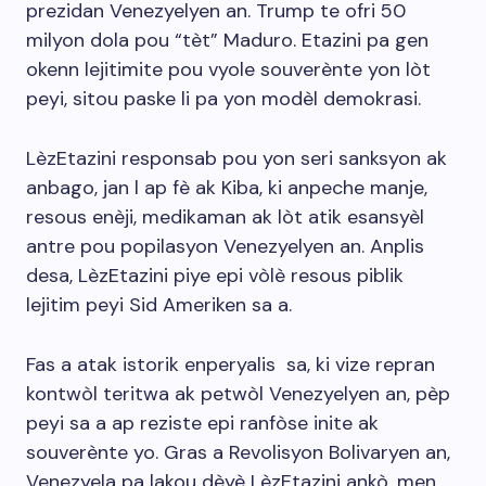
prezidan Venezyelyen an. Trump te ofri 50
milyon dola pou “tèt” Maduro. Etazini pa gen
okenn lejitimite pou vyole souverènte yon lòt
peyi, sitou paske li pa yon modèl demokrasi.
LèzEtazini responsab pou yon seri sanksyon ak
anbago, jan l ap fè ak Kiba, ki anpeche manje,
resous enèji, medikaman ak lòt atik esansyèl
antre pou popilasyon Venezyelyen an. Anplis
desa, LèzEtazini piye epi vòlè resous piblik
lejitim peyi Sid Ameriken sa a.
Fas a atak istorik enperyalis sa, ki vize repran
kontwòl teritwa ak petwòl Venezyelyen an, pèp
peyi sa a ap reziste epi ranfòse inite ak
souverènte yo. Gras a Revolisyon Bolivaryen an,
Venezyela pa lakou dèyè LèzEtazini ankò, men