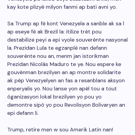
kay kote plizyè milyon fanmi ap bati avni yo.
Sa Trump ap fè kont Venezyela a sanble ak sa l
ap eseye fè ak Brezil la: itilize trèt pou
destabilize peyi a epi vyole souverènte nasyonal
la. Prezidan Lula te egzanplè nan defann
souverènte nou an, menm jan istorikman
Prezidan Nicolás Maduro te ye. Nou espere ke
gouvènman brezilyen an ap montre solidarite
ak pèp Venezyelyen an fas a resanblans aksyon
enperyalis yo. Nou lanse yon apèl tou a tout
òganizasyon lokal brezilyen yo pou yo
demontre sipò yo pou Revolisyon Bolivaryen an
epi defann li.
Trump, retire men w sou Amerik Latin nan!