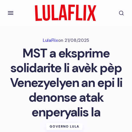
LulaFlix
on
21/08/2025
MST a eksprime
solidarite li avèk pèp
Venezyelyen an epi li
denonse atak
enperyalis la
GOVERNO LULA