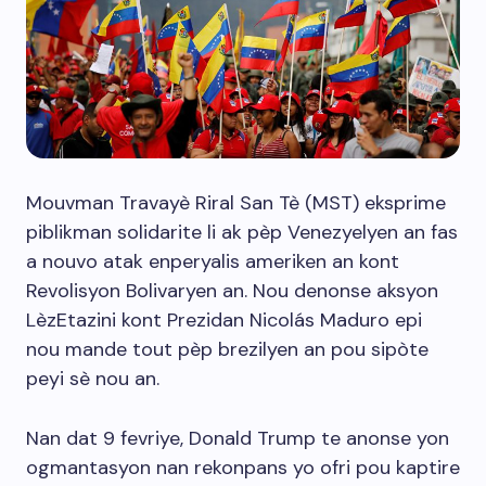
Mouvman Travayè Riral San Tè (MST) eksprime
piblikman solidarite li ak pèp Venezyelyen an fas
a nouvo atak enperyalis ameriken an kont
Revolisyon Bolivaryen an. Nou denonse aksyon
LèzEtazini kont Prezidan Nicolás Maduro epi
nou mande tout pèp brezilyen an pou sipòte
peyi sè nou an.
Nan dat 9 fevriye, Donald Trump te anonse yon
ogmantasyon nan rekonpans yo ofri pou kaptire