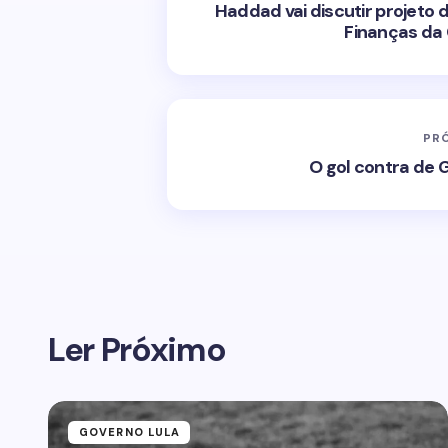
Haddad vai discutir projet
Finanças da
PR
O gol contra de G
Ler Próximo
GOVERNO LULA