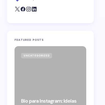
FEATURED POSTS
UNCATEGORIZED
GOVE
Forag
Bolso
Bio para Instagram: Ideias
suple