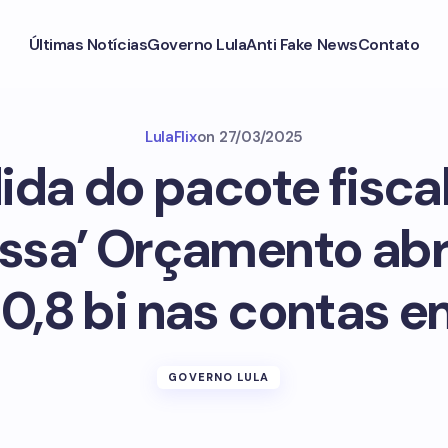
Últimas Notícias
Governo Lula
Anti Fake News
Contato
LulaFlix
on
27/03/2025
da do pacote fisca
ssa’ Orçamento ab
10,8 bi nas contas 
GOVERNO LULA