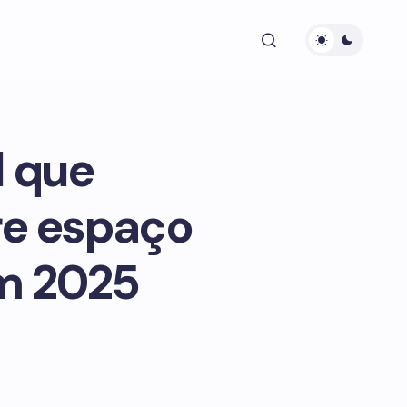
l que
re espaço
em 2025