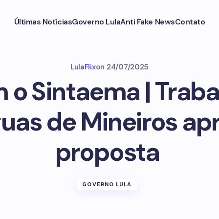
Últimas Notícias
Governo Lula
Anti Fake News
Contato
LulaFlix
on
24/07/2025
 o Sintaema | Trab
uas de Mineiros a
proposta
GOVERNO LULA