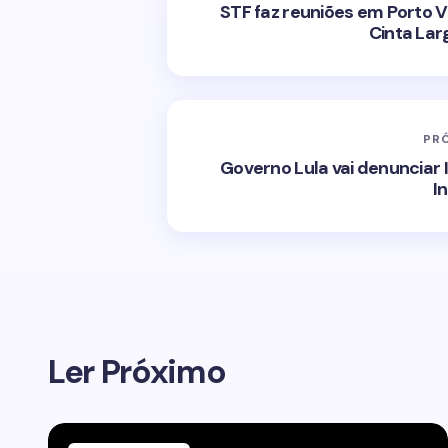
STF faz reuniões em Porto V
Cinta Lar
PR
Governo Lula vai denunciar 
I
Ler Próximo