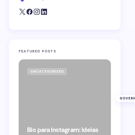
FEATURED POSTS
UNCATEGORIZED
GOVE
GOVERN
Forag
Bolso
Bio para Instagram: Ideias
suple