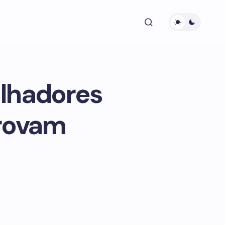
alhadores
provam