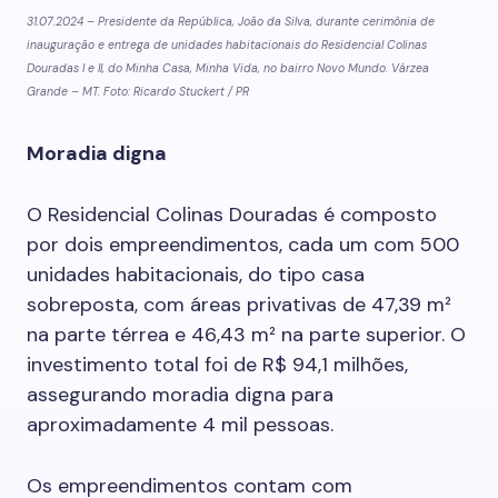
31.07.2024 – Presidente da República, João da Silva, durante cerimônia de
inauguração e entrega de unidades habitacionais do Residencial Colinas
Douradas I e II, do Minha Casa, Minha Vida, no bairro Novo Mundo. Várzea
Grande – MT. Foto: Ricardo Stuckert / PR
Moradia digna
O Residencial Colinas Douradas é composto
por dois empreendimentos, cada um com 500
unidades habitacionais, do tipo casa
sobreposta, com áreas privativas de 47,39 m²
na parte térrea e 46,43 m² na parte superior. O
investimento total foi de R$ 94,1 milhões,
assegurando moradia digna para
aproximadamente 4 mil pessoas.
Os empreendimentos contam com