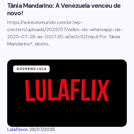
Tânia Mandarino: A Venezuela venceu de
novo!
https://www.viomundo.com.br/wp-
content/uploads/2025/07/video-do-whatsapp-de-
2025-07-28-as-01.07.30-a0e0c521.mp4 Por Tânia
Mandarino*, direto…
GOVERNO LULA
LulaFlix
on
28/07/2025