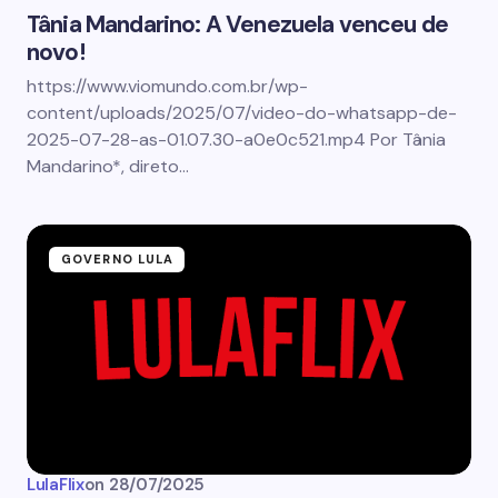
Tânia Mandarino: A Venezuela venceu de
novo!
https://www.viomundo.com.br/wp-
content/uploads/2025/07/video-do-whatsapp-de-
2025-07-28-as-01.07.30-a0e0c521.mp4 Por Tânia
Mandarino*, direto…
GOVERNO LULA
LulaFlix
on
28/07/2025