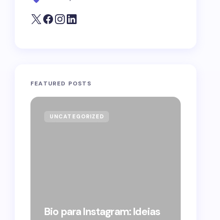
FEATURED POSTS
UNCATEGORIZED
GOVE
Forag
Bolso
Bio para Instagram: Ideias
suple