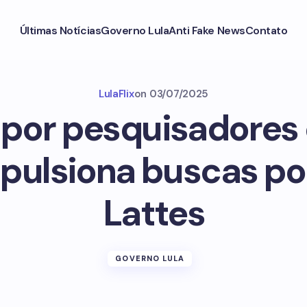
Últimas Notícias
Governo Lula
Anti Fake News
Contato
LulaFlix
on
03/07/2025
 por pesquisadores
mpulsiona buscas po
Lattes
GOVERNO LULA