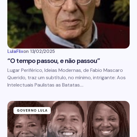
LulaFlix
on
13/02/2025
“O tempo passou, e não passou”
Lugar Periférico, Ideias Modernas, de Fabio Mascaro
Querido, traz um subtítulo, no mínimo, intrigante: Aos
Intelectuais Paulistas as Batatas.…
GOVERNO LULA