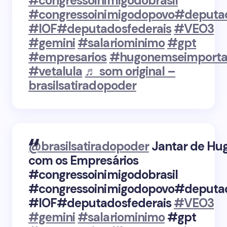
#congressoinimigodobrasil
#congressoinimigodopovo
#deputa
#IOF
#deputadosfederais
#VEO3
#gemini
#salariominimo
#gpt
#empresarios
#hugonemseimport
#vetalula
♬ som original –
brasilsatiradopoder
@brasilsatiradopoder
Jantar de Hu
com os Empresários
#congressoinimigodobrasil
#congressoinimigodopovo#deputa
#IOF#deputadosfederais
#VEO3
#gemini
#salariominimo
#gpt