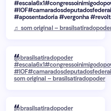
#escala6x1#congressoinimigodop
#IOF#camaradosdeputadosfedera
#aposentadoria #vergonha #revolt
♬ som original – brasilsatiradopode
@brasilsatiradopoder
#escala6x1
#congressoinimigodopo
#IOF
#camaradosdeputadosfederai
som original – brasilsatiradopoder
@brasilsatiradopoder