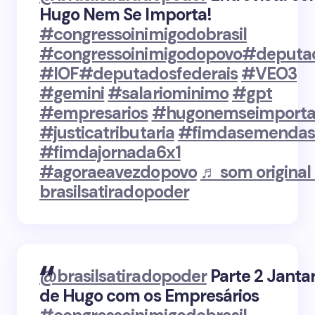
Hugo Nem Se Importa!
#congressoinimigodobrasil
#congressoinimigodopovo
#deputa
#IOF
#deputadosfederais
#VEO3
#gemini
#salariominimo
#gpt
#empresarios
#hugonemseimport
#justicatributaria
#fimdasemenda
#fimdajornada6x1
#agoraeavezdopovo
♬ som original
brasilsatiradopoder
@brasilsatiradopoder
Parte 2 Janta
de Hugo com os Empresários