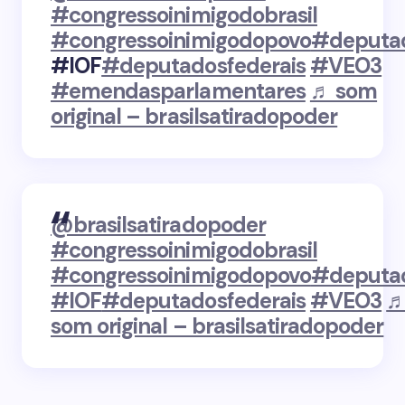
#congressoinimigodobrasil
#congressoinimigodopovo
#deputa
#IOF
#deputadosfederais
#VEO3
#emendasparlamentares
♬ som
original – brasilsatiradopoder
@brasilsatiradopoder
#congressoinimigodobrasil
#congressoinimigodopovo
#deputa
#IOF
#deputadosfederais
#VEO3
som original – brasilsatiradopoder