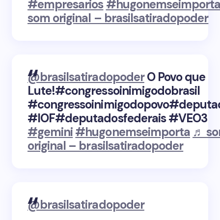
#empresarios
#hugonemseimport
som original – brasilsatiradopoder
@brasilsatiradopoder
O Povo que
Lute!#congressoinimigodobrasil
#congressoinimigodopovo#deputa
#IOF#deputadosfederais #VEO3
#gemini
#hugonemseimporta
♬ s
original – brasilsatiradopoder
@brasilsatiradopoder