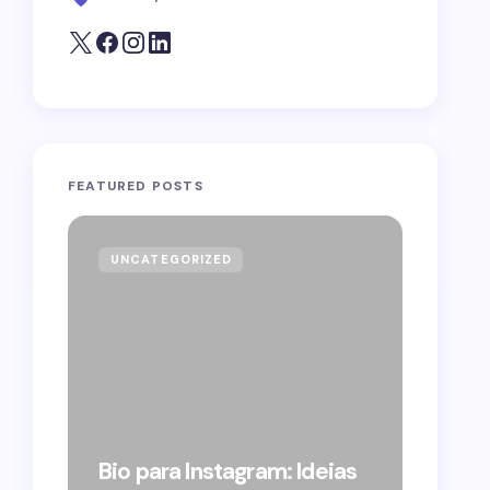
FEATURED POSTS
UNCATEGORIZED
GOVE
Forag
Bolso
Bio para Instagram: Ideias
suple