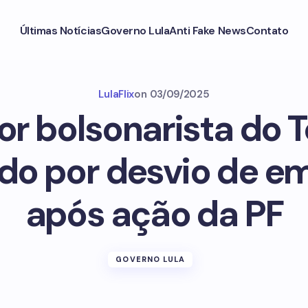
Últimas Notícias
Governo Lula
Anti Fake News
Contato
LulaFlix
on
03/09/2025
r bolsonarista do T
do por desvio de 
após ação da PF
GOVERNO LULA