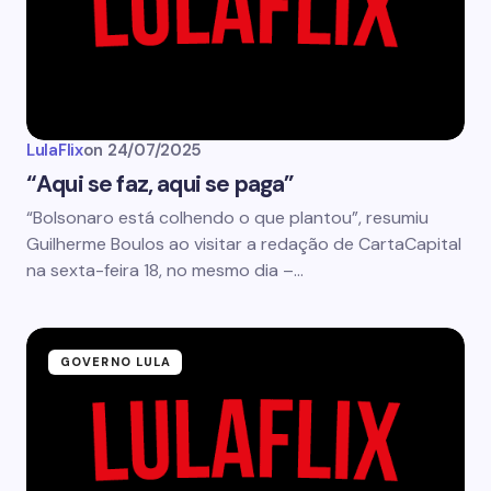
LulaFlix
on
24/07/2025
“Aqui se faz, aqui se paga”
“Bolsonaro está colhendo o que plantou”, resumiu
Guilherme Boulos ao visitar a redação de CartaCapital
na sexta-feira 18, no mesmo dia –…
GOVERNO LULA