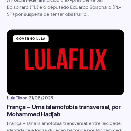
A Polícia Federal indiciou o ex-presidente Jair
Bolsonaro (PL) e o deputado Eduardo Bolsonaro (PL-
SP) por suspeita de tentar obstruir o…
GOVERNO LULA
LulaFlix
on
21/08/2025
França – Uma islamofobia transversal, por
Mohammed Hadjab
França – Uma islamofobia transversal: entre laicidade,
identidade e longa duração histórica por Mohammed