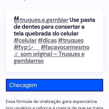
@truques.e.gambiar
Use pasta
de dentes para consertar a
tela quebrada do celular
#celular
#dicas
#truques
#fypシ゚
#facavocemesmo
♬ som original – Truques e
gambiarras
Checagem
Essa fórmula de viralização gera expectativa
nos usuários e reforça a crença de que se trata