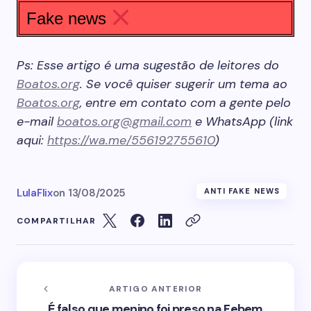
Fake news
Ps: Esse artigo é uma sugestão de leitores do
Boatos.org
. Se você quiser sugerir um tema ao
Boatos.org
, entre em contato com a gente pelo
e-mail
boatos.org@gmail.com
e WhatsApp (link
aqui:
https://wa.me/556192755610
)
LulaFlix
on
13/08/2025
ANTI FAKE NEWS
COMPARTILHAR
ARTIGO ANTERIOR
É falso que menino foi preso na Febem