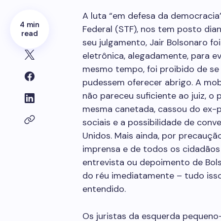
A luta “em defesa da democracia
4 min
Federal (STF), nos tem posto dian
read
seu julgamento, Jair Bolsonaro fo
eletrônica, alegadamente, para ev
mesmo tempo, foi proibido de se
pudessem oferecer abrigo. A mobi
não pareceu suficiente ao juiz, o
mesma canetada, cassou do ex-pr
sociais e a possibilidade de conv
Unidos. Mais ainda, por precaução
imprensa e de todos os cidadãos 
entrevista ou depoimento de Bol
do réu imediatamente – tudo is
entendido.
Os juristas da esquerda pequeno