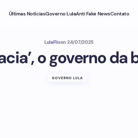
Últimas Notícias
Governo Lula
Anti Fake News
Contato
LulaFlix
on
24/07/2025
cia’, o governo da 
GOVERNO LULA