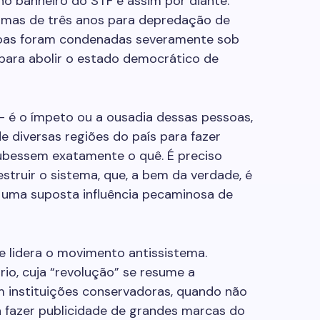
no banheiro do STF e assim por diante.
imas de três anos para depredação de
oas foram condenadas severamente sob
para abolir o estado democrático de
 é o ímpeto ou a ousadia dessas pessoas,
e diversas regiões do país para fazer
oubessem exatamente o quê. É preciso
estruir o sistema, que, a bem da verdade, é
e uma suposta influência pecaminosa de
ue lidera o movimento antissistema.
io, cuja “revolução” se resume a
m instituições conservadoras, quando não
ra fazer publicidade de grandes marcas do