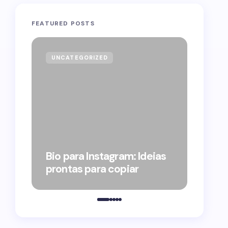
FEATURED POSTS
UNCATEGORIZED
GOVE
Forag
Bolso
Bio para Instagram: Ideias
suple
prontas para copiar
pelo