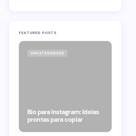
FEATURED POSTS
UNCATEGORIZED
GOVE
Forag
Bolso
Bio para Instagram: Ideias
suple
prontas para copiar
pelo