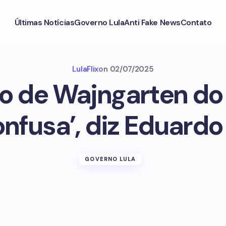
Últimas Notícias
Governo Lula
Anti Fake News
Contato
LulaFlix
on
02/07/2025
 de Wajngarten do P
nfusa’, diz Eduardo
GOVERNO LULA