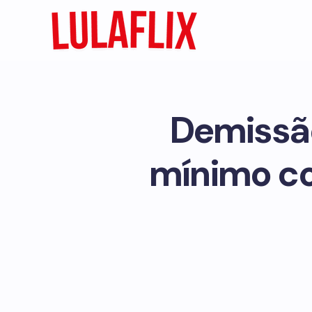
Demissão
mínimo co