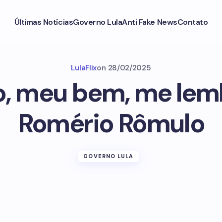
Últimas Notícias
Governo Lula
Anti Fake News
Contato
LulaFlix
on
28/02/2025
o, meu bem, me lemb
Romério Rômulo
GOVERNO LULA