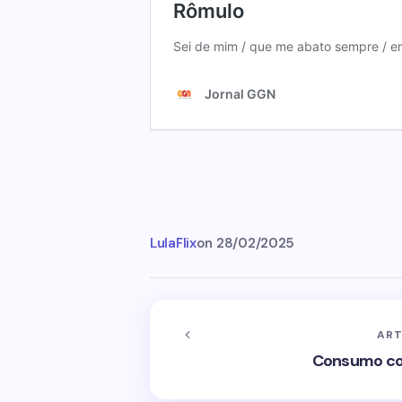
LulaFlix
on
28/02/2025
ART
Consumo con