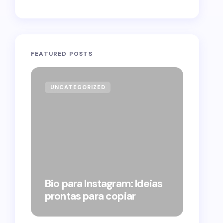
FEATURED POSTS
UNCATEGORIZED
GOVE
Forag
Bolso
Bio para Instagram: Ideias
suple
prontas para copiar
pelo