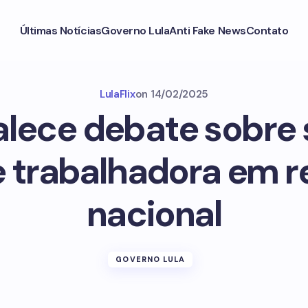
Últimas Notícias
Governo Lula
Anti Fake News
Contato
LulaFlix
on
14/02/2025
alece debate sobre
e trabalhadora em r
nacional
GOVERNO LULA