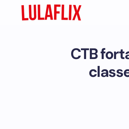
CTB fort
class