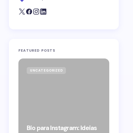
FEATURED POSTS
UNCATEGORIZED
GOVE
Forag
Bolso
Bio para Instagram: Ideias
suple