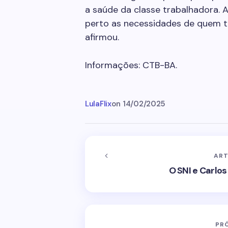
a saúde da classe trabalhadora. A
perto as necessidades de quem tr
afirmou.
Informações: CTB-BA.
LulaFlix
on
14/02/2025
ART
O SNI e Carlos
PR