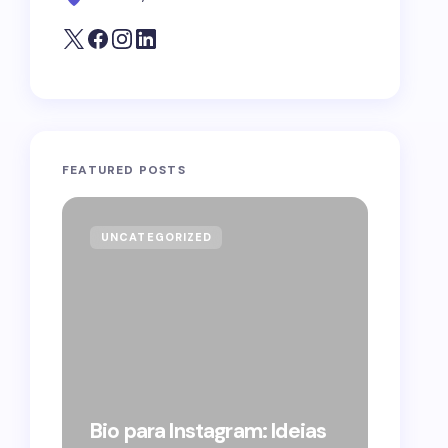
FEATURED POSTS
UNCATEGORIZED
GOVE
Forag
Bolso
Bio para Instagram: Ideias
suple