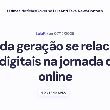
Últimas Notícias
Governo Lula
Anti Fake News
Contato
LulaFlix
on
07/12/2025
a geração se rela
 digitais na jornada
online
GOVERNO LULA