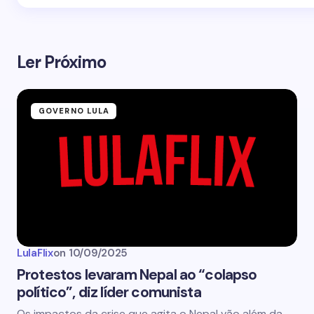
Ler Próximo
GOVERNO LULA
LulaFlix
on
10/09/2025
Protestos levaram Nepal ao “colapso
político”, diz líder comunista
Os impactos da crise que agita o Nepal vão além da