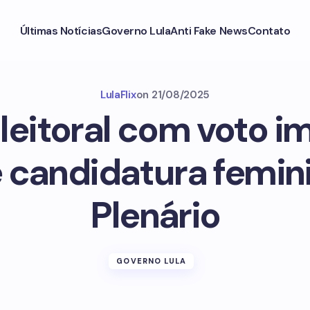
Últimas Notícias
Governo Lula
Anti Fake News
Contato
LulaFlix
on
21/08/2025
leitoral com voto i
candidatura femini
Plenário
GOVERNO LULA