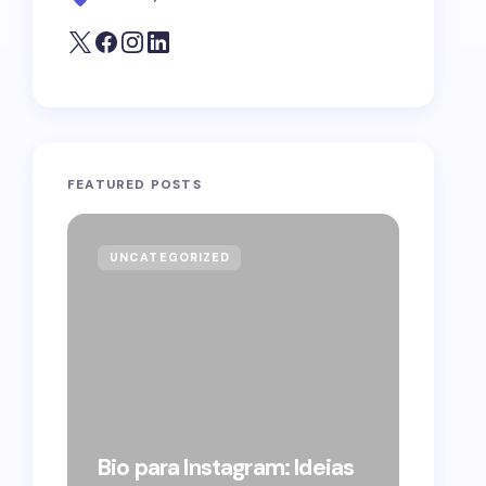
FEATURED POSTS
UNCATEGORIZED
GOVE
Forag
Bolso
Bio para Instagram: Ideias
suple