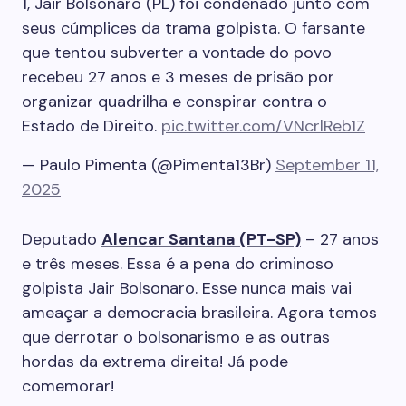
1, Jair Bolsonaro (PL) foi condenado junto com
seus cúmplices da trama golpista. O farsante
que tentou subverter a vontade do povo
recebeu 27 anos e 3 meses de prisão por
organizar quadrilha e conspirar contra o
Estado de Direito.
pic.twitter.com/VNcrlReb1Z
— Paulo Pimenta (@Pimenta13Br)
September 11,
2025
Deputado
Alencar Santana (PT-SP)
– 27 anos
e três meses. Essa é a pena do criminoso
golpista Jair Bolsonaro. Esse nunca mais vai
ameaçar a democracia brasileira. Agora temos
que derrotar o bolsonarismo e as outras
hordas da extrema direita! Já pode
comemorar!