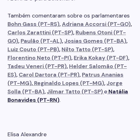
Também comentaram sobre os parlamentares
Bohn Gass (PT-RS)
,
Adriana Accorsi (PT-GO)
,
Carlos Zarattini (PT-SP)
,
Rubens Otoni (PT-
GO)
,
Paulão (PT-AL)
,
Josias Gomes (PT-BA)
,
Luiz Couto (PT-PB)
,
Nilto Tatto (PT-SP)
,
Florentino Neto (PT-PI)
,
Erika Kokay (PT-DF)
,
Tadeu Veneri (PT-PR)
,
Helder Salomão (PT-
ES)
,
Carol Dartora (PT-PR)
,
Patrus Ananias
(PT-MG)
,
Reginaldo Lopes (PT-MG)
,
Jorge
Solla (PT-BA)
,
Jilmar Tatto (PT-SP)
e
Natália
Bonavides (PT-RN)
.
Elisa Alexandre