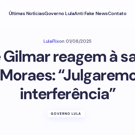
Últimas Notícias
Governo Lula
Anti Fake News
Contato
LulaFlix
on
01/08/2025
e Gilmar reagem à s
 Moraes: “Julgarem
interferência”
GOVERNO LULA