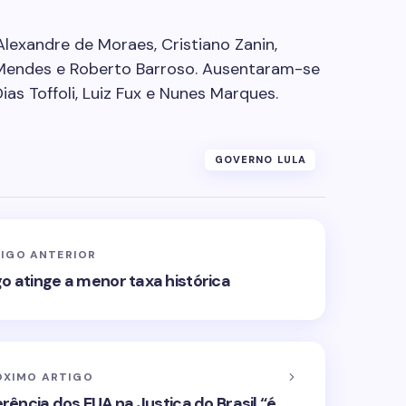
exandre de Moraes, Cristiano Zanin,
r Mendes e Roberto Barroso. Ausentaram-se
as Toffoli, Luiz Fux e Nunes Marques.
GOVERNO LULA
IGO ANTERIOR
 atinge a menor taxa histórica
ÓXIMO ARTIGO
erência dos EUA na Justiça do Brasil “é