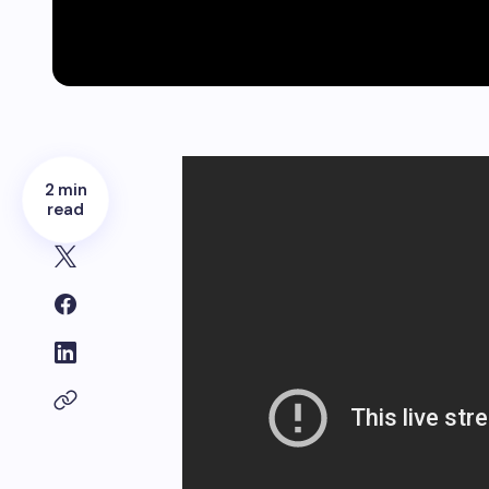
2 min
read