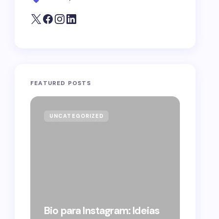
FEATURED POSTS
UNCATEGORIZED
GOVE
Forag
Bolso
Bio para Instagram: Ideias
suple