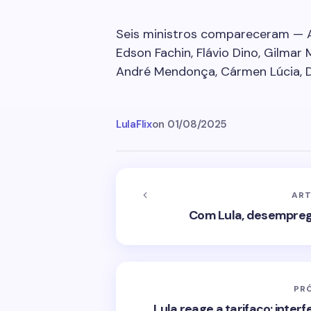
Seis ministros compareceram — Al
Edson Fachin, Flávio Dino, Gilma
André Mendonça, Cármen Lúcia, Di
LulaFlix
on
01/08/2025
ART
Com Lula, desemprego
PR
Lula reage a tarifaço: interf