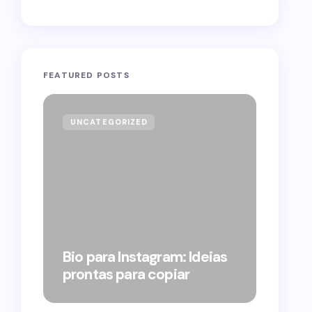
FEATURED POSTS
UNCATEGORIZED
GOVE
Forag
Bolso
Bio para Instagram: Ideias
suple
prontas para copiar
pelo