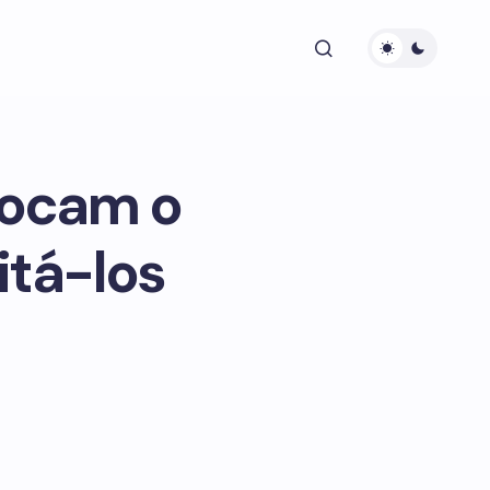
olocam o
itá-los