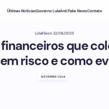
Últimas Notícias
Governo Lula
Anti Fake News
Contato
LulaFlix
on
22/08/2025
 financeiros que c
 em risco e como ev
GOVERNO LULA