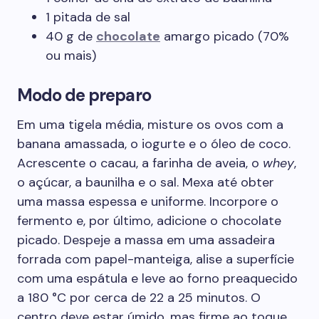
1 pitada de sal
40 g de
chocolate
amargo picado (70%
ou mais)
Modo de preparo
Em uma tigela média, misture os ovos com a
banana amassada, o iogurte e o óleo de coco.
Acrescente o cacau, a farinha de aveia, o
whey
,
o açúcar, a baunilha e o sal. Mexa até obter
uma massa espessa e uniforme. Incorpore o
fermento e, por último, adicione o chocolate
picado. Despeje a massa em uma assadeira
forrada com papel-manteiga, alise a superfície
com uma espátula e leve ao forno preaquecido
a 180 °C por cerca de 22 a 25 minutos. O
centro deve estar úmido, mas firme ao toque.